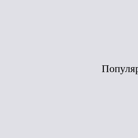
Под зака
Популя
Сравн
ЛИДЕР ПРОДАЖ
Дёке Lux Воро
(графит)