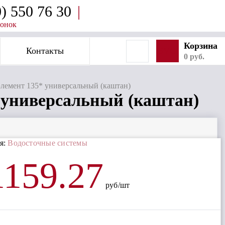
0) 550 76 30
|
вонок
Корзина
Контакты
SVG
0 руб.
элемент 135* универсальный (каштан)
* универсальный (каштан)
я:
Водосточные системы
1159.27
руб/шт