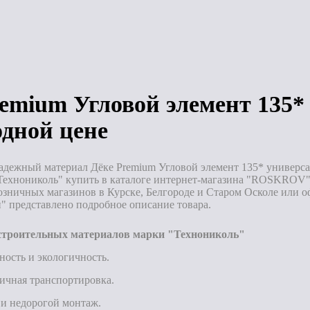
з
Под заказ
Под заказ
remium Угловой элемент 135
одной цене
адежный материал Дёке Premium Угловой элемент 135* универсал
Технониколь" купить в каталоге интернет-магазина "ROSKROV".
озничных магазинов в Курске, Белгороде и Старом Осколе или о
" представлено подробное описание товара.
троительных материалов марки "Технониколь"
ность и экологичность.
ичная транспортировка.
и недорогой монтаж.