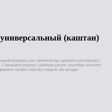
Под заказ
Под заказ
* универсальный (каштан)
ьный (каштан) для строительства, крупного российского
 Совершите покупку удобным для вас способом: посетите
формите онлайн покупку товаров. На вкладке