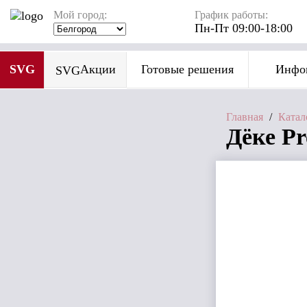
Мой город:
График работы:
Пн-Пт 09:00-18:00
SVG
Акции
Готовые решения
Инфо
SVG
Главная
/
Катал
Дёке P