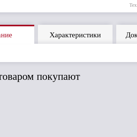
Тех
ание
Характеристики
Док
товаром покупают
ить
Сравнить
Сравнить
ТН МАКСИ
ут
Воронка желоба,
.
Дёке Lux
графитово-серый
Наконечник
(графит)