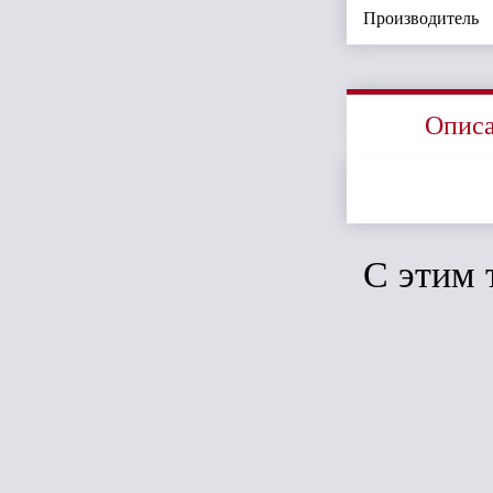
Производитель
Опис
C этим 
Сравн
ТН МВС хом
трубы корич