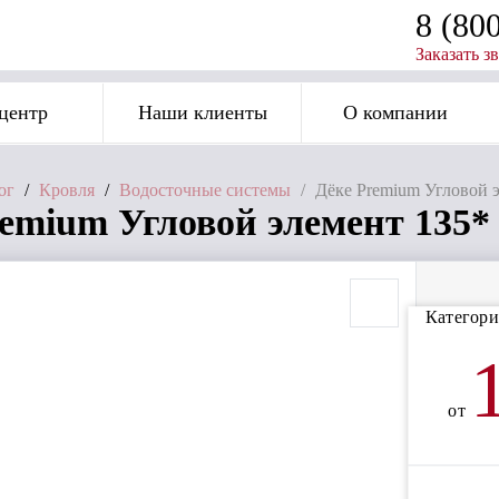
8 (80
Заказать з
центр
Наши клиенты
О компании
ог
/
Кровля
/
Водосточные системы
/
Дёке Premium Угловой 
remium Угловой элемент 135
Категори
от