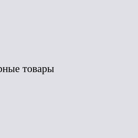
з
Под заказ
Под заказ
рные товары
ить
Сравнить
Сравнить
ЛИДЕР ПРОДАЖ
нка
Дёке Lux Воронка
Дёке Premium
(шоколад)
Воронка
(шоколад)