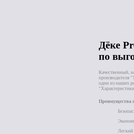
Под зака
Дёке P
по выг
Качественный, н
производителя "
один из наших р
"Характеристики
Преимущества с
Безопас
Эконом
Легкий 