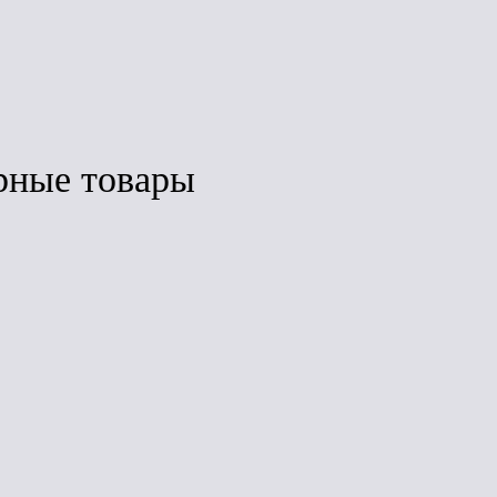
рные товары
ить
Сравнить
Сравнить
ЛИДЕР ПРОДАЖ
нка
Дёке Lux Воронка
Дёке Premium
(шоколад)
Воронка
(шоколад)
з
Под заказ