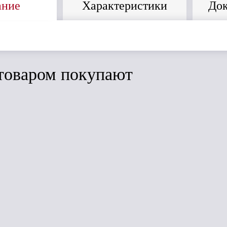
ание
Характеристики
Док
товаром покупают
ить
Сравнить
Сравнить
Дёке Standart
Дёке Premium
Желоб
Угловой элемент
водосточный
135*
к
(Красный)
универсальный
120мм*2м
(графит)
з
Под заказ
Под заказ