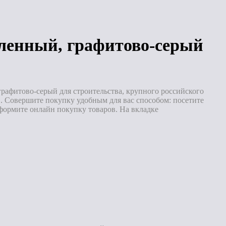
енный, графитово-серый
фитово-серый для строительства, крупного российского
 Совершите покупку удобным для вас способом: посетите
формите онлайн покупку товаров. На вкладке