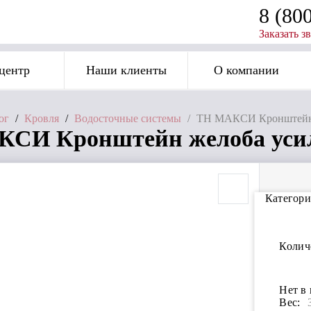
8 (80
Заказать з
центр
Наши клиенты
О компании
ог
/
Кровля
/
Водосточные системы
/
ТН МАКСИ Кронштейн 
СИ Кронштейн желоба усил
Категори
Колич
Нет в
Вес: