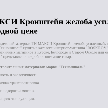
Под заказ
СИ Кронштейн желоба усил
одной цене
адежный материал ТН МАКСИ Кронштейн желоба усиленный, гра
Технониколь" купить в каталоге интернет-магазина "ROSKROV".
озничных магазинов в Курске, Белгороде и Старом Осколе или о
" представлено подробное описание товара.
троительных материалов марки "Технониколь"
ность и экологичность.
ичная транспортировка.
и недорогой монтаж.
 срок эксплуатации.