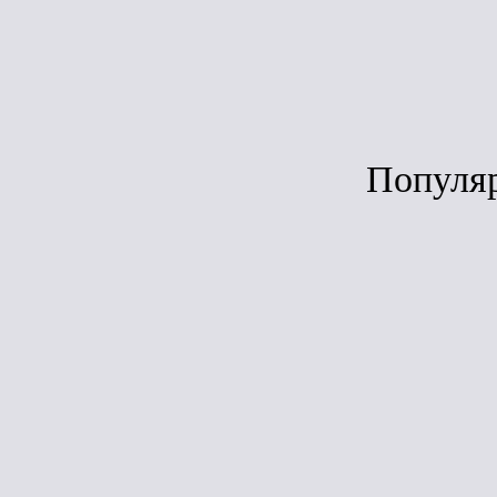
Популя
Сравн
ЛИДЕР ПРОДАЖ
Дёке Lux Воро
(графит)
Под зака