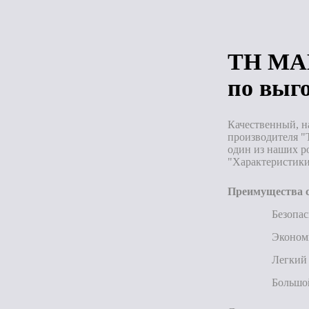
ТН МАК
по выг
Качественный, н
производителя "
один из наших р
"Характеристики
Преимущества с
Безопас
Эконом
Легкий 
Большой