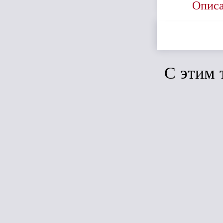
Опис
C этим 
Сравн
Дёке Lux
Наконечни
(графит)
Под зака