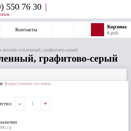
0) 550 76 30
|
вонок
Корзина
Контакты
SVG
0 руб.
желоба усиленный, графитово-серый
енный, графитово-серый
я:
Водосточные системы
-
+
ество:
 наличии
390 гр