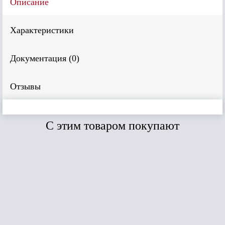
Описание
Характеристики
Документация (
0
)
Отзывы
C этим товаром покупают
Сравнить
Сравнить
Дёке угол
Дёке угол
Дёке
внешний BERG
внешний Burg
(
(Коричневый)
(Тёмный) 445мм
434мм