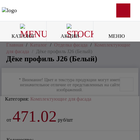
SVG
КАТАЛОГ
АКЦИИ
МЕНЮ
Главная
/
Каталог
/
Отделка фасада
/
Комплектующие
для фасада
/
Дёке профиль J26 (Белый)
Дёке профиль J26 (Белый)
* Внимание! Цвет и текстура продукции могут иметь
незначительное отличие от представленных на сайте
изображений.
Категория:
Комплектующие для фасада
471.02
от
руб/шт
Количество: