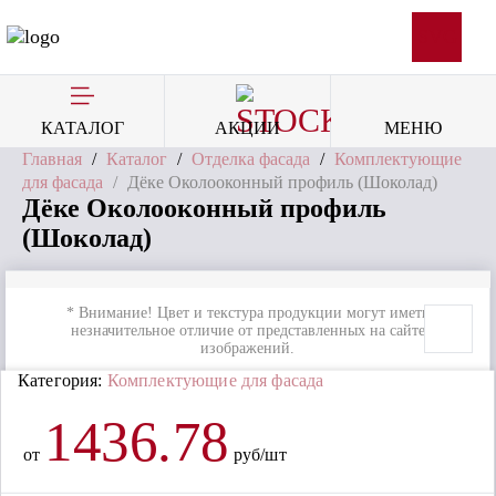
SVG
КАТАЛОГ
АКЦИИ
МЕНЮ
Главная
/
Каталог
/
Отделка фасада
/
Комплектующие
для фасада
/
Дёке Околооконный профиль (Шоколад)
Дёке Околооконный профиль
(Шоколад)
* Внимание! Цвет и текстура продукции могут иметь
незначительное отличие от представленных на сайте
изображений.
Категория:
Комплектующие для фасада
1436.78
от
руб/шт