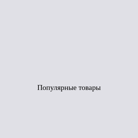
оконный метал.
ТехноНиколь
Hauberk (кварцит)
50*100*1250 шт
Под заказ
Под заказ
Популярные товары
Сравнить
Сравнить
ЛИДЕР ПРОДАЖ
ЛИДЕР ПРОДАЖ