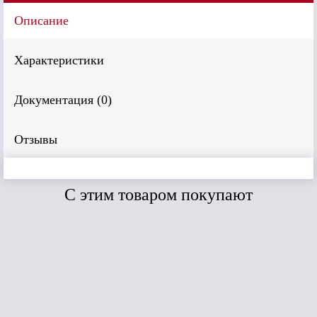
Описание
Характеристики
Документация (
0
)
Отзывы
C этим товаром покупают
Сравнить
Сравнить
Дёке
B
Дёке угол
(Кедр
внешний Burg
Наличник
(Льняной) 445мм