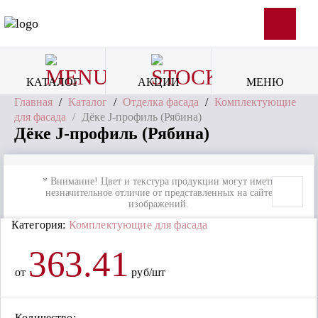
SVG
КАТАЛОГ
АКЦИИ
МЕНЮ
Главная
/
Каталог
/
Отделка фасада
/
Комплектующие
для фасада
/
Дёке J-профиль (Рябина)
Дёке J-профиль (Рябина)
* Внимание! Цвет и текстура продукции могут иметь
незначительное отличие от представленных на сайте
изображений.
Категория:
Комплектующие для фасада
363.41
от
руб/шт
Количество: