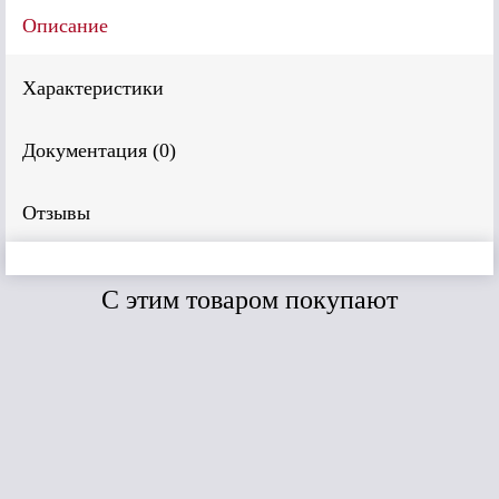
Описание
Характеристики
Документация (
0
)
Отзывы
C этим товаром покупают
Сравнить
Сравнить
Плитка Фасадная
ТехноНиколь
Hauberk (Кирпич
Бельгийский)
4T4X21-9018RUS