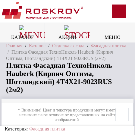
SVG
КАТАЛОГ
АКЦИИ
МЕНЮ
Главная
/
Каталог
/
Отделка фасада
/
Фасадная плитка
/
Плитка Фасадная ТехноНиколь Hauberk (Кирпич
Оптима, Шотландский) 4T4X21-9023RUS (2м2)
Плитка Фасадная ТехноНиколь
Hauberk (Кирпич Оптима,
Шотландский) 4T4X21-9023RUS
(2м2)
* Внимание! Цвет и текстура продукции могут иметь
незначительное отличие от представленных на сайте
изображений.
Категория:
Фасадная плитка