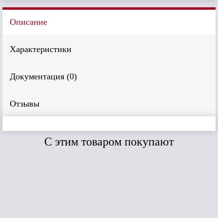
Описание
Характеристики
Документация (
0
)
Отзывы
C этим товаром покупают
Сравнить
Сравнить
Дёке Standart
Дёке Lux Тройник
Колено 45*
45 * (латте)
(Светло-
коричневый )