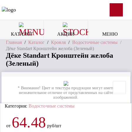
SVG
КАТАЛОГ
АКЦИИ
МЕНЮ
Главная
/
Каталог
/
Кровля
/
Водосточные системы
/
Дёке Standart Кронштейн желоба (Зеленый)
Дёке Standart Кронштейн желоба
(Зеленый)
* Внимание! Цвет и текстура продукции могут иметь
незначительное отличие от представленных на сайте
изображений.
Категория:
Водосточные системы
64.48
от
руб/шт