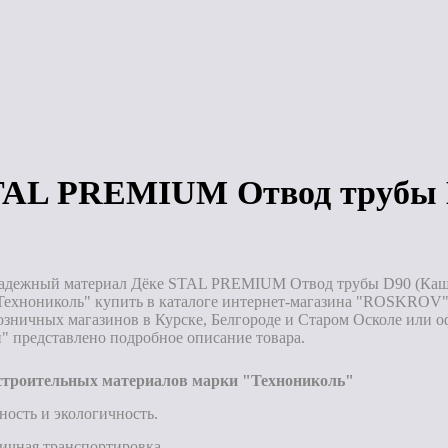
(шоколад)
з
Под заказ
Под заказ
TAL PREMIUM Отвод трубы D
адежный материал Дёке STAL PREMIUM Отвод трубы D90 (Кашта
Технониколь" купить в каталоге интернет-магазина "ROSKROV".
озничных магазинов в Курске, Белгороде и Старом Осколе или о
" представлено подробное описание товара.
троительных материалов марки "Технониколь"
ность и экологичность.
ичная транспортировка.