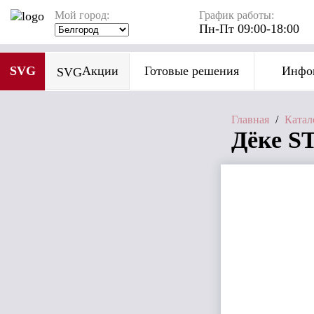
Мой город:
График работы:
Пн-Пт 09:00-18:00
SVG
Акции
Готовые решения
Инфо
SVG
Главная
/
Катал
Дёке S