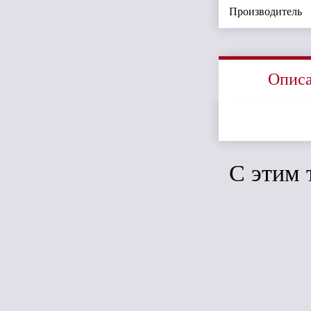
Производитель
Опис
C этим 
Сравн
Дёке Standar
Колено 45*
(Зеленый)