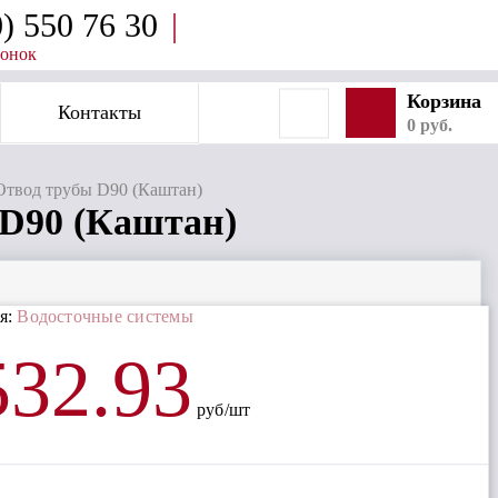
0) 550 76 30
|
вонок
Корзина
Контакты
SVG
0 руб.
твод трубы D90 (Каштан)
D90 (Каштан)
я:
Водосточные системы
532.93
руб/шт