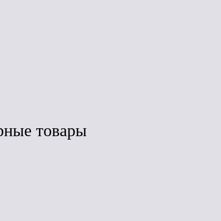
Под заказ
Под заказ
з
рные товары
ить
Сравнить
Сравнить
ЛИДЕР ПРОДАЖ
нка
Дёке Lux Воронка
Дёке Premium
(шоколад)
Воронка