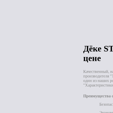
Под зака
Дёке S
цене
Качественный, н
производителя "
один из наших р
"Характеристики
Преимущества с
Безопас
Эконом