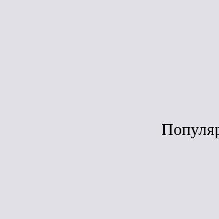
Под зака
Популя
Сравн
ЛИДЕР ПРОДАЖ
Дёке Lux Воро
(графит)