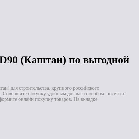
Под заказ
Под заказ
90 (Каштан) по выгодной
н) для строительства, крупного российского
 Совершите покупку удобным для вас способом: посетите
формите онлайн покупку товаров. На вкладке