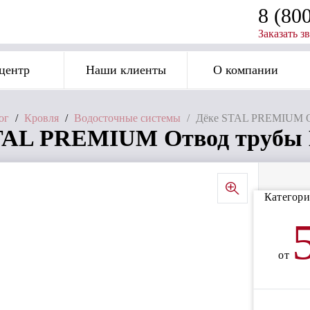
8 (80
Заказать з
центр
Наши клиенты
О компании
ог
/
Кровля
/
Водосточные системы
/
Дёке STAL PREMIUM О
TAL PREMIUM Отвод трубы 
Категори
от