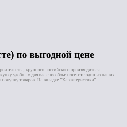
Под заказ
Под заказ
те) по выгодной цене
роительства, крупного российского производителя
упку удобным для вас способом: посетите один из наших
 покупку товаров. На вкладке "Характеристики"