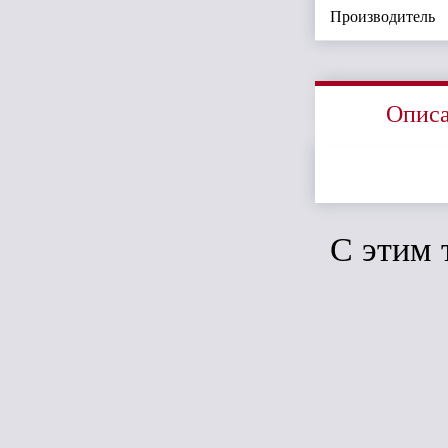
Производитель
Опис
C этим 
Сравн
ТН МВС отв
трубы, корич