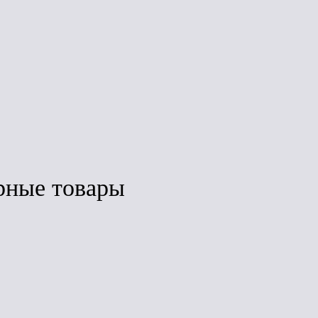
з
Под заказ
Под заказ
рные товары
ить
Сравнить
Сравнить
ЛИДЕР ПРОДАЖ
нка
Дёке Lux Воронка
Дёке Premium
(шоколад)
Воронка