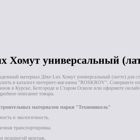
(шоколад)
з
Под заказ
Под заказ
ux Хомут универсальный (лат
адежный материал Дёке Lux Хомут универсальный (латте) для ст
упить в каталоге интернет-магазина "ROSKROV". Совершите пок
инов в Курске, Белгороде и Старом Осколе или оформите онлайн
дробное описание товара.
троительных материалов марки "Технониколь"
ность и экологичность.
ичная транспортировка.
и недорогой монтаж.