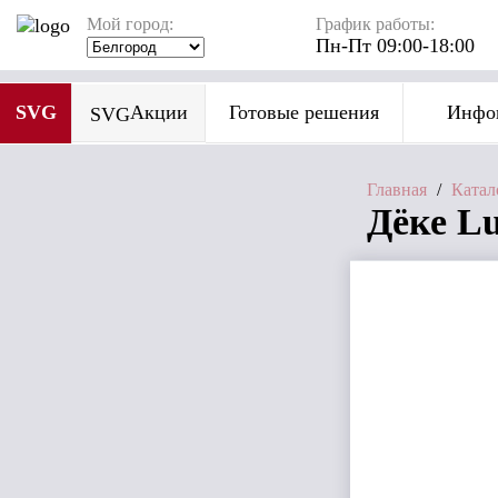
Мой город:
График работы:
Пн-Пт 09:00-18:00
SVG
Акции
Готовые решения
Инфо
SVG
Главная
/
Катал
Дёке L