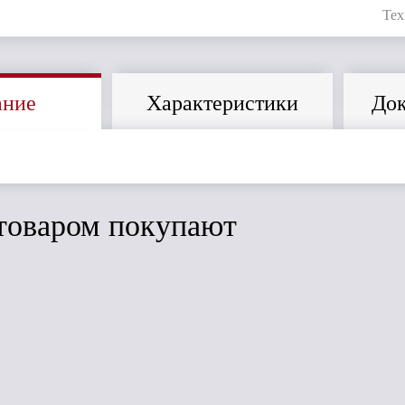
Тех
ание
Характеристики
Док
товаром покупают
ить
Сравнить
Сравнить
Дёке Standart
Дёке STAL
од
Колено 45*
PREMIUM Втулка
.
(Серый)
соединительная
(оцинков.сталь)