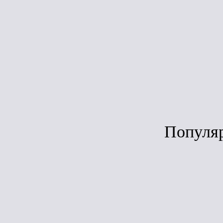
Под зака
Популя
Сравн
ЛИДЕР ПРОДАЖ
Дёке Lux Воро
(графит)