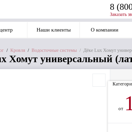
8 (80
Заказать з
центр
Наши клиенты
О компании
ог
/
Кровля
/
Водосточные системы
/
Дёке Lux Хомут универ
ux Хомут универсальный (лат
Категори
от