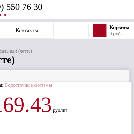
0) 550 76 30
|
вонок
Корзина
Контакты
SVG
0 руб.
сальный (латте)
те)
я:
Водосточные системы
169.43
руб/шт