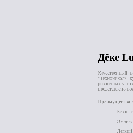
Под зака
Дёке L
Качественный, н
"Технониколь" к
розничных магаз
представлено по
Преимущества с
Безопас
Эконом
Легкий 