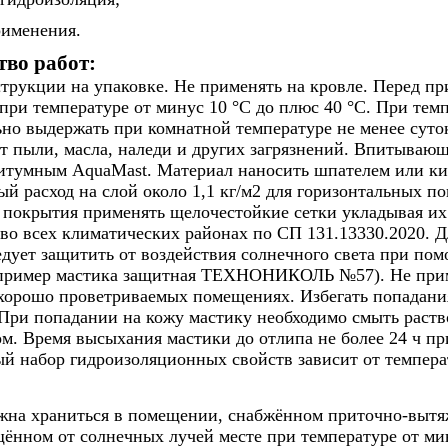
рименения.
тво работ:
трукции на упаковке. Не применять на кровле. Перед п
при температуре от минус 10 °С до плюс 40 °С. При тем
но выдержать при комнатной температуре не менее суто
 пыли, масла, наледи и других загрязнений. Впитывающ
итумным AquaMast. Материал наносить шпателем или кис
й расход на слой около 1,1 кг/м2 для горизонтальных по
 покрытия применять щелочестойкие сетки укладывая их
во всех климатических районах по СП 131.13330.2020. Д
едует защитить от воздействия солнечного света при п
апример мастика защитная ТЕХНОНИКОЛЬ №57). Не приме
хорошо проветриваемых помещениях. Избегать попадания
При попадании на кожу мастику необходимо смыть раств
м. Время высыхания мастики до отлипа не более 24 ч пр
ый набор гидроизоляционных свойств зависит от темпер
жна храниться в помещении, снабжённом приточно-вытя
ённом от солнечных лучей месте при температуре от мин