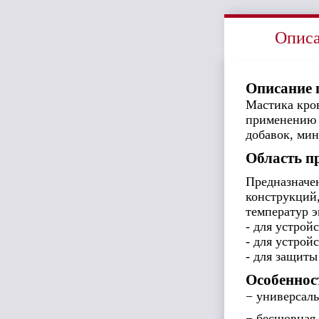
Опис
Описание 
Мастика кров
применению 
добавок, мин
Область п
Предназначен
конструкций
температур э
- для устрой
- для устрой
- для защиты
Особеннос
− универсаль
− бесшовная 