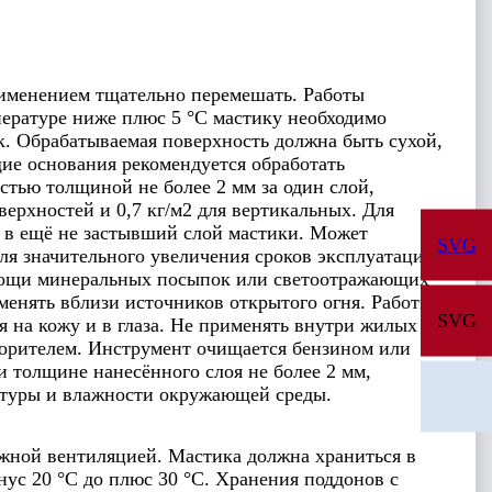
рименением тщательно перемешать. Работы
пературе ниже плюс 5 °С мастику необходимо
к. Обрабатываемая поверхность должна быть сухой,
ие основания рекомендуется обработать
тью толщиной не более 2 мм за один слой,
верхностей и 0,7 кг/м2 для вертикальных. Для
 в ещё не застывший слой мастики. Может
SVG
ля значительного увеличения сроков эксплуатации
омощи минеральных посыпок или светоотражающих
нять вблизи источников открытого огня. Работы
SVG
 на кожу и в глаза. Не применять внутри жилых
орителем. Инструмент очищается бензином или
и толщине нанесённого слоя не более 2 мм,
атуры и влажности окружающей среды.
жной вентиляцией. Мастика должна храниться в
ус 20 °С до плюс 30 °С. Хранения поддонов с