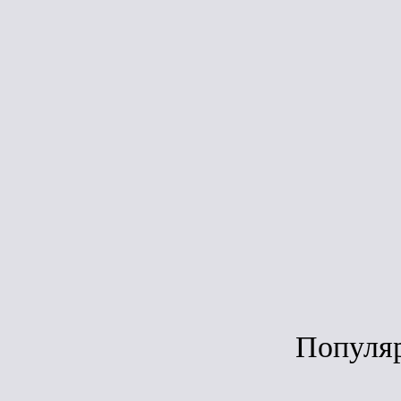
Мастика
ТехноНикол
AquaMast
битумная-
резиновая дл
кровли (3кг
Под зака
Популя