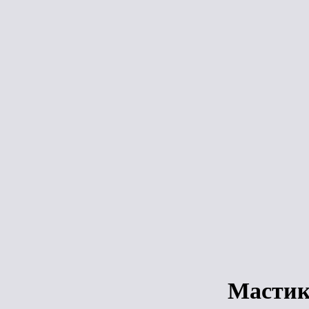
Срав
ЛИДЕР ПРОДАЖ
Мастика
ТехноНиколь
для гибкой
черепицы Фик
(12кг)
Под зака
Мастик