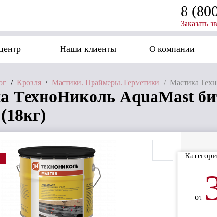
8 (80
Заказать з
центр
Наши клиенты
О компании
ог
/
Кровля
/
Мастики. Праймеры. Герметики
/
Мастика Техн
а ТехноНиколь AquaMast би
(18кг)
Категори
от