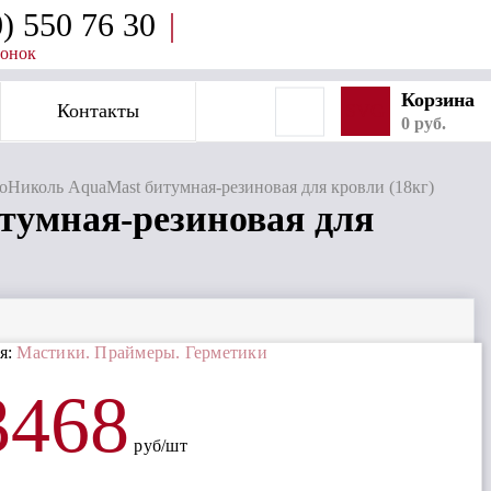
0) 550 76 30
|
вонок
Корзина
Контакты
SVG
0 руб.
оНиколь AquaMast битумная-резиновая для кровли (18кг)
тумная-резиновая для
я:
Мастики. Праймеры. Герметики
3468
руб/шт