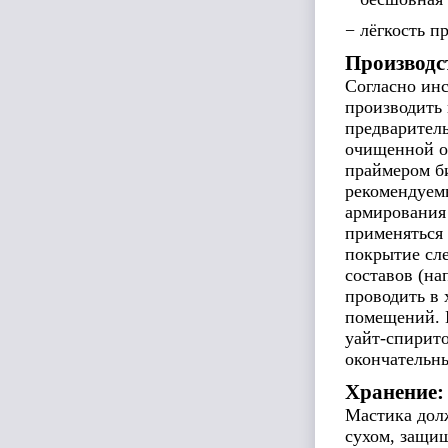
− лёгкость п
Производс
Согласно инс
производить 
предваритель
очищенной от
праймером б
рекомендуемы
армирования
применяться 
покрытие сл
составов (н
проводить в 
помещений. 
уайт-спирито
окончательн
Хранение:
Мастика дол
сухом, защищ