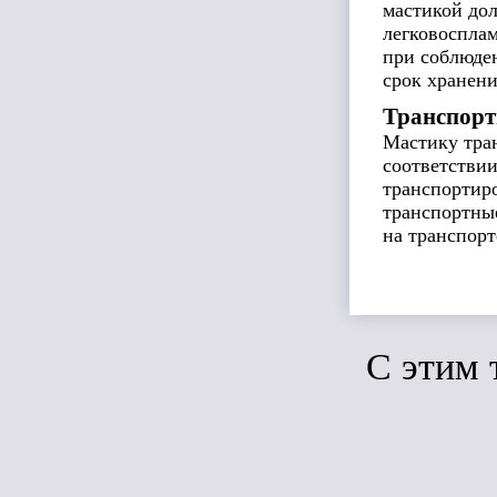
мастикой дол
легковоспла
при соблюде
срок хранени
Транспорт
Мастику тран
соответствии
транспортир
транспортные
на транспорт
C этим 
Сравн
ЛИДЕР ПРОДАЖ