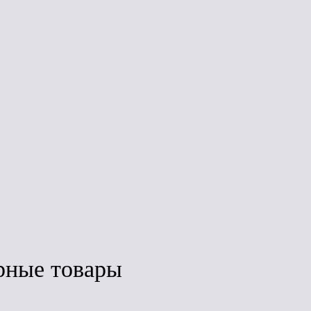
Мастика
ТехноНиколь
Мастика
AquaMast д/
ТехноНиколь
ь
ремонта (10кг)
AquaMast
битумная-
резиновая для
я
кровли (18кг)
)
Под заказ
Под заказ
з
рные товары