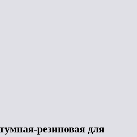
Сравнить
Сравнить
ЛИДЕР ПРОДАЖ
ЛИДЕР ПРОДАЖ
Мастика
ТехноНиколь
Мастика
AquaMast битумная-
ТехноНиколь
резиновая для
AquaMast битумная-
кровли (3кг)
резиновая для
кровли (18кг)
Под заказ
Под заказ
тумная-резиновая для