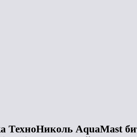
нить
Сравнить
Сравнить
ЛИДЕР ПРОДАЖ
Мастика
Мастика
 №23
ТехноНиколь №23
ТехноНиколь №23
для гибкой
для гибкой
сер
черепицы Фиксер (
черепицы Фиксер (
310 мл)
3,6 кг)
з
Под заказ
Под заказ
а ТехноНиколь AquaMast би