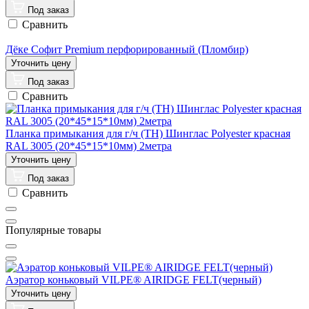
Под заказ
Сравнить
Дёке Софит Premium перфорированный (Пломбир)
Под заказ
Сравнить
Планка примыкания для г/ч (ТН) Шинглас Polyester красная
RAL 3005 (20*45*15*10мм) 2метра
Под заказ
Сравнить
Популярные товары
Аэратор коньковый VILPE® AIRIDGE FELT(черный)