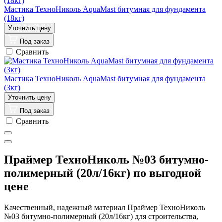
Мастика ТехноНиколь AquaMast битумная для фундамента
(18кг)
Под заказ
Сравнить
Мастика ТехноНиколь AquaMast битумная для фундамента
(3кг)
Под заказ
Сравнить
Праймер ТехноНиколь №03 битумно-
полимерный (20л/16кг) по выгодной
цене
Качественный, надежный материал Праймер ТехноНиколь
№03 битумно-полимерный (20л/16кг) для строительства,