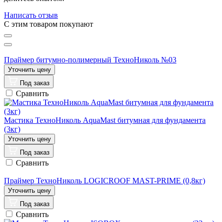
Написать отзыв
C этим товаром покупают
Праймер битумно-полимерный ТехноНиколь №03
Под заказ
Сравнить
Мастика ТехноНиколь AquaMast битумная для фундамента
(3кг)
Под заказ
Сравнить
Праймер ТехноНиколь LOGICROOF MAST-PRIME (0,8кг)
Под заказ
Сравнить