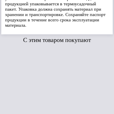
продукцией упаковывается в термоусадочный
пакет. Упаковка должна сохранять материал при
хранении и транспортировке. Сохраняйте паспорт
продукции в течение всего срока эксплуатации
материала.
C этим товаром покупают
Сравнить
Сравнить
ЛИДЕР ПРОДАЖ
NICOBAND кор.
NI
NICOBAND ARM
10м*15см (2шт/
сер
10м*15cм
уп.)
3м*15с
(серебристый)
(2шт/уп.)
Под заказ