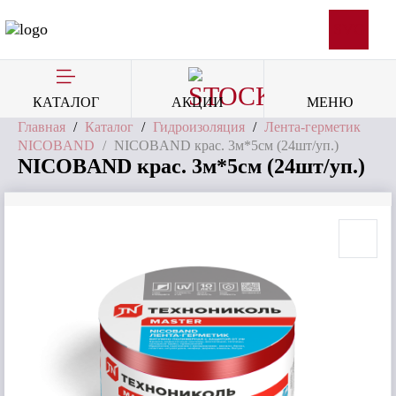
SVG
КАТАЛОГ
АКЦИИ
МЕНЮ
Главная
/
Каталог
/
Гидроизоляция
/
Лента-герметик
NICOBAND
/
NICOBAND крас. 3м*5см (24шт/уп.)
NICOBAND крас. 3м*5см (24шт/уп.)