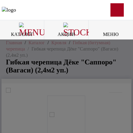
SVG
КАТАЛОГ
АКЦИИ
МЕНЮ
Главная
/
Каталог
/
Кровля
/
Гибкая (битумная)
черепица
/
Гибкая черепица Дёке "Саппоро" (Вагаси)
(2,4м2 уп.)
Гибкая черепица Дёке "Саппоро"
(Вагаси) (2,4м2 уп.)