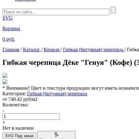
SVG
Корзина
0 руб.
Главная
/
Каталог
/
Кровля
/
Гибкая (битумная) черепица
/
Гибка
Гибкая черепица Дёке "Генуя" (Кофе) (3
* Внимание! Цвет и текстура продукции могут иметь незначит
Категория:
Гибкая (битумная) черепица
от
740.42
руб/м2
Количество:
-
+
Нет в наличии
SVG
Под заказ