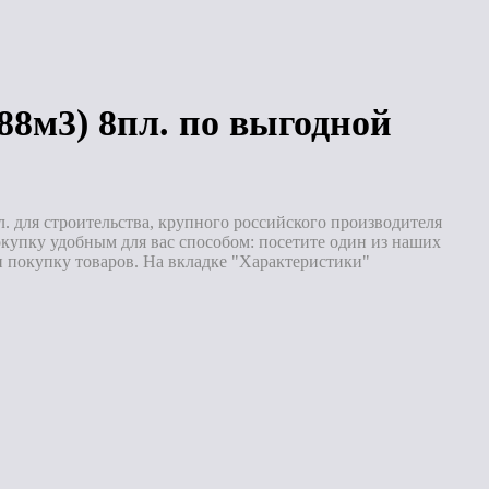
Под заказ
Под заказ
288м3) 8пл. по выгодной
. для строительства, крупного российского производителя
упку удобным для вас способом: посетите один из наших
 покупку товаров. На вкладке "Характеристики"