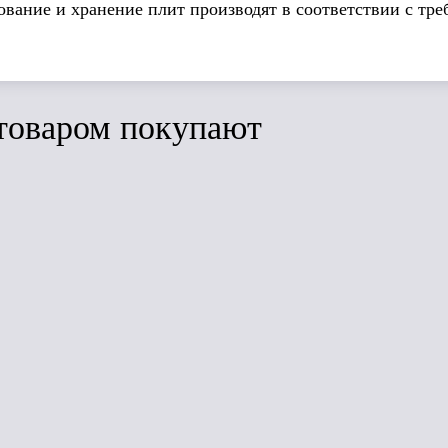
вание и хранение плит производят в соответствии с тр
товаром покупают
ить
Сравнить
Сравнить
ЛИДЕР ПРОДАЖ
ТехноАкустик
PROF
1200*600*50
GreenGuard
(4.32м2; 0,216м3)
Р
1200*600*100
6 плит
Т
(2,8м2, 0,288м3)
мм
4пл.
 м3)
Под заказ