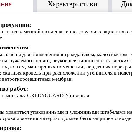
ание
Характеристики
Док
продукции:
иты из каменной ваты для тепло-, звукоизоляционного 
е.
рименения:
азначены для применения в гражданском, малоэтажном, 
не нагружаемого тепло-, звукоизоляционного слоя: легких
подпольем, мансардных помещений, чердачных перекрыти
х скатных кровель при расположении утеплителя в подс
 ветрогидрозащитных мембран.
тво работ:
 по монтажу GREENGUARD Универсал
ы храниться упакованными и уложенными штабелями на 
о срока хранения материал должен быть защищен о возд
ировка: