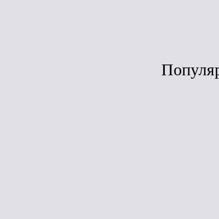
Под зака
Популя
Сра
ЛИДЕР ПРОДАЖ
ТехноАкуст
1200*600*
(5,76м2; 0,288
плит