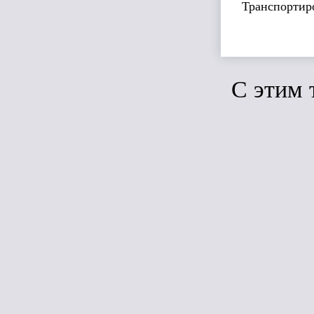
Транспортиро
C этим 
Сравн
ТЕХНОФЛО
СТАНДАР
1200*600*50
(4,32м2, 0,216
6плит