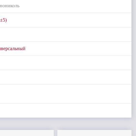
нониколь
(±5)
иверсальный