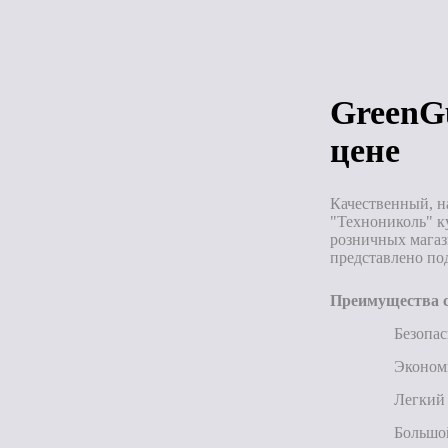
Под зак
GreenGu
цене
Качественный, н
"Технониколь" к
розничных магаз
представлено по
Преимущества с
Безопас
Эконом
Легкий 
Большой