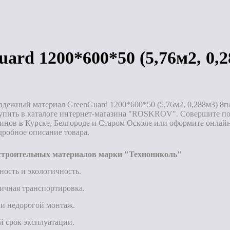
аз
Под заказ
Под заказ
ard 1200*600*50 (5,76м2, 0,
адежный материал GreenGuard 1200*600*50 (5,76м2, 0,288м3) 8пл
упить в каталоге интернет-магазина "ROSKROV". Совершите пок
инов в Курске, Белгороде и Старом Осколе или оформите онлайн
дробное описание товара.
троительных материалов марки "Технониколь"
ность и экологичность.
ичная транспортировка.
и недорогой монтаж.
 срок эксплуатации.