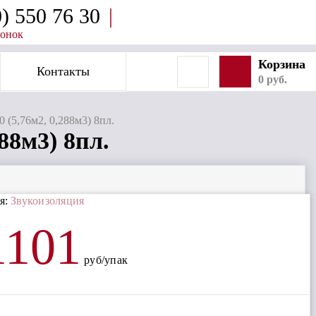
0) 550 76 30
|
вонок
Корзина
Контакты
SVG
0 руб.
 (5,76м2, 0,288м3) 8пл.
88м3) 8пл.
я:
Звукоизоляция
1101
руб/упак