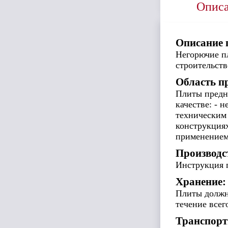
Опис
Описание 
Негорючие пл
строительств
Область п
Плиты предн
качестве: - 
техническим 
конструкция
применением
Производс
Инструкция
Хранение:
Плиты должн
течение всег
Транспорт