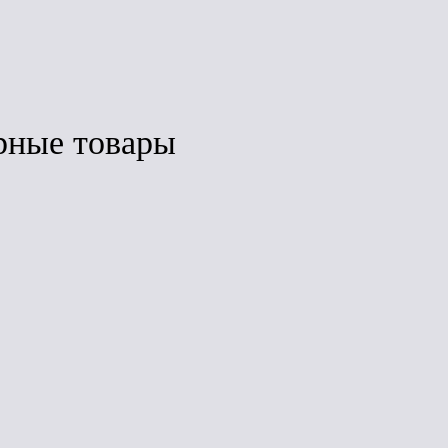
Под заказ
з
рные товары
внить
Сравнить
Сравнить
ЛИДЕР ПРОДАЖ
ЛИДЕР ПРОДАЖ
ик
GreenGuard
GreenGuard
50
1200*600*100
1200*600*50
м3) 8
(2,8м2, 0,288м3)
(5,76м2, 0,288м3)
4пл.
8пл.