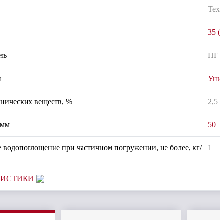
Тех
35 
нь
НГ
и
Ун
нических веществ, %
2,5
 мм
50
 водопоглощение при частичном погружении, не более, кг/
1
РИСТИКИ