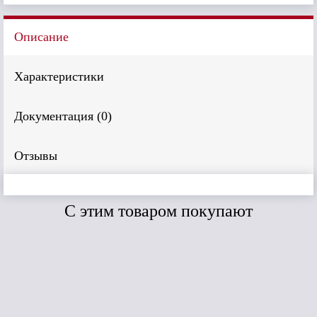
Описание
Характеристики
Документация (
0
)
Отзывы
C этим товаром покупают
Сравнить
Сравнить
Дёке Premium
Брус D6S
(Пломбир)
3600*300мм