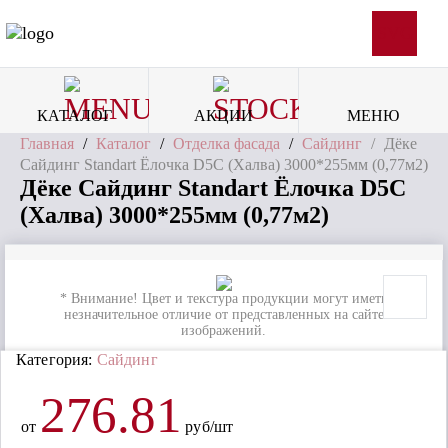
SVG
КАТАЛОГ
АКЦИИ
МЕНЮ
Главная
/
Каталог
/
Отделка фасада
/
Сайдинг
/
Дёке
Сайдинг Standart Ёлочка D5С (Халва) 3000*255мм (0,77м2)
Дёке Сайдинг Standart Ёлочка D5С
(Халва) 3000*255мм (0,77м2)
* Внимание! Цвет и текстура продукции могут иметь
незначительное отличие от представленных на сайте
изображений.
Категория:
Сайдинг
276.81
от
руб/шт