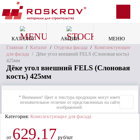
SVG
КАТАЛОГ
АКЦИИ
МЕНЮ
Главная
/
Каталог
/
Отделка фасада
/
Комплектующие
для фасада
/
Дёке угол внешний FELS (Слоновая кость)
425мм
Дёке угол внешний FELS (Слоновая
кость) 425мм
* Внимание! Цвет и текстура продукции могут иметь
незначительное отличие от представленных на сайте
изображений.
Категория:
Комплектующие для фасада
629.17
от
руб/шт