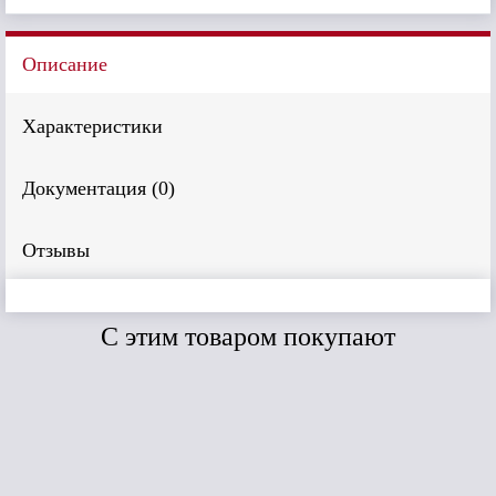
Описание
Характеристики
Документация (
0
)
Отзывы
C этим товаром покупают
Сравнить
Сравнить
Дёке LUX угол
Дёке угол
Дёке 
BERGART
внешний
мм/30
(Пекан)
(Сливки)