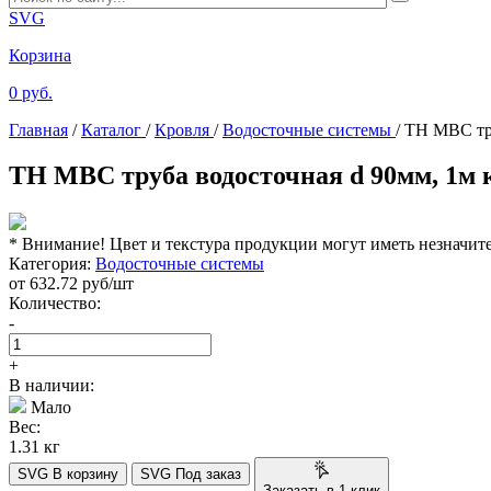
SVG
Корзина
0 руб.
Главная
/
Каталог
/
Кровля
/
Водосточные системы
/
ТН МВС тру
ТН МВС труба водосточная d 90мм, 1м 
* Внимание! Цвет и текстура продукции могут иметь незначит
Категория:
Водосточные системы
от
632.72
руб/шт
Количество:
-
+
В наличии:
Мало
Вес:
1.31 кг
SVG
В корзину
SVG
Под заказ
Заказать в 1 клик