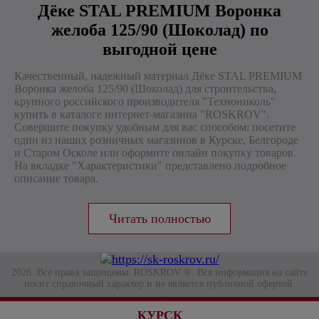
Дёке STAL PREMIUM Воронка
желоба 125/90 (Шоколад) по
выгодной цене
Качественный, надежный материал Дёке STAL PREMIUM
Воронка желоба 125/90 (Шоколад) для строительства,
крупного российского производителя "Технониколь"
купить в каталоге интернет-магазина "ROSKROV".
Совершите покупку удобным для вас способом: посетите
один из наших розничных магазинов в Курске, Белгороде
и Старом Осколе или оформите онлайн покупку товаров.
На вкладке "Характеристики" представлено подробное
описание товара.
2026. Все права защищены. ROSKROV ®. Вся информация на сайте
носит справочный характер и не является публичной офертой.
КУРСК