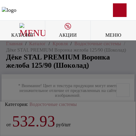
SVG
КАТАЛОГ
АКЦИИ
МЕНЮ
Главная
/
Каталог
/
Кровля
/
Водосточные системы
/
Дёке STAL PREMIUM Воронка желоба 125/90 (Шоколад)
Дёке STAL PREMIUM Воронка
желоба 125/90 (Шоколад)
* Внимание! Цвет и текстура продукции могут иметь
незначительное отличие от представленных на сайте
изображений.
Категория:
Водосточные системы
532.93
от
руб/шт