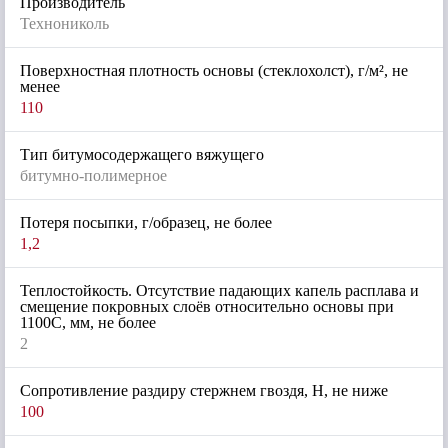
Производитель
Технониколь
Поверхностная плотность основы (стеклохолст), г/м², не
менее
110
Тип битумосодержащего вяжущего
битумно-полимерное
Потеря посыпки, г/образец, не более
1,2
Теплостойкость. Отсутствие падающих капель расплава и
смещение покровных слоёв относительно основы при
1100С, мм, не более
2
Сопротивление раздиру стержнем гвоздя, Н, не ниже
100