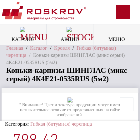
SVG
КАТАЛОГ
АКЦИИ
МЕНЮ
Главная
/
Каталог
/
Кровля
/
Гибкая (битумная)
черепица
/
Коньки-карнизы ШИНГЛАС (микс серый)
4К4Е21-0535RUS (5м2)
Коньки-карнизы ШИНГЛАС (микс
серый) 4К4Е21-0535RUS (5м2)
* Внимание! Цвет и текстура продукции могут иметь
незначительное отличие от представленных на сайте
изображений.
Категория:
Гибкая (битумная) черепица