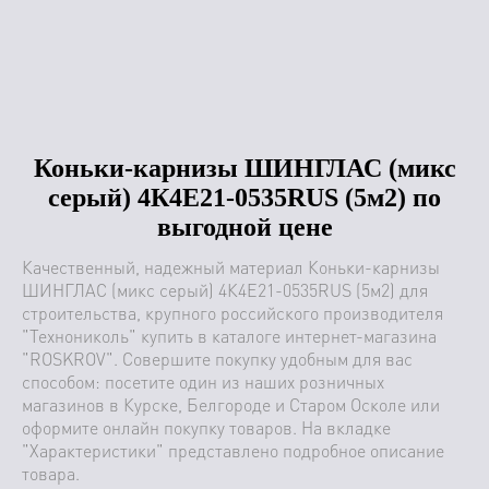
Под заказ
Под заказ
Коньки-карнизы ШИНГЛАС (микс
серый) 4К4Е21-0535RUS (5м2) по
выгодной цене
Качественный, надежный материал Коньки-карнизы
ШИНГЛАС (микс серый) 4К4Е21-0535RUS (5м2) для
строительства, крупного российского производителя
"Технониколь" купить в каталоге интернет-магазина
"ROSKROV". Совершите покупку удобным для вас
способом: посетите один из наших розничных
магазинов в Курске, Белгороде и Старом Осколе или
оформите онлайн покупку товаров. На вкладке
"Характеристики" представлено подробное описание
товара.