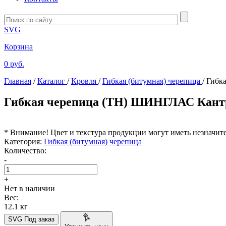
SVG
Корзина
0 руб.
Главная
/
Каталог
/
Кровля
/
Гибкая (битумная) черепица
/
Гибк
Гибкая черепица (ТН) ШИНГЛАС Кантри
* Внимание! Цвет и текстура продукции могут иметь незначит
Категория:
Гибкая (битумная) черепица
Количество:
-
+
Нет в наличии
Вес:
12.1 кг
SVG
Под заказ