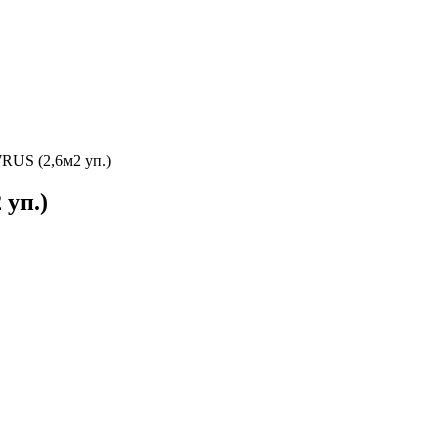
US (2,6м2 уп.)
уп.)