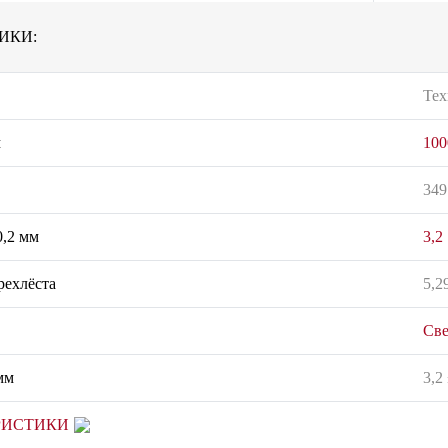
ИКИ:
Тех
м
100
349
0,2 мм
3,2
рехлёста
5,2
Све
мм
3,2
РИСТИКИ