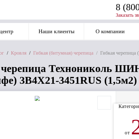
8 (80
Заказать з
центр
Наши клиенты
О компании
ог
/
Кровля
/
Гибкая (битумная) черепица
/
Гибкая черепица
я черепица Технониколь 
ифе) 3B4X21-3451RUS (1,5м2)
Категори
от