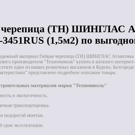
аз
Под заказ
Под заказ
 черепица (ТН) ШИНГЛАС Ат
-3451RUS (1,5м2) по выгодно
адежный материал Гибкая черепица (ТН) ШИНГЛАС Атлантика (
ского производителя "Технониколь" купить в каталоге интерн
осетите один из наших розничных магазинов в Курске, Белгород
актеристики" представлено подробное описание товара.
троительных материалов марки "Технониколь"
ность и экологичность.
ичная транспортировка.
и недорогой монтаж.
 срок эксплуатации.