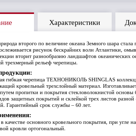
ание
Характеристики
Док
рирода второго по величине океана Земного шара стала
рослеживается рисунок бескрайних волн Атлантики, омы
екции вторит разнообразию ландшафтов океанических ос
й трехмерный рельеф черепицы.
продукции:
ная гибкая черепица ТЕХНОНИКОЛЬ SHINGLAS коллек
жащий кровельный трехслойный материал. Изготавливаетс
 путем пропитки и покрытия стекловолокнистой основ
идов защитных покрытий и склейкой трех листов разной
й. Гарантийный срок службы – 60 лет.
рименения:
в качестве основного кровельного покрытия, при угле на
овой кровли ортогональный.