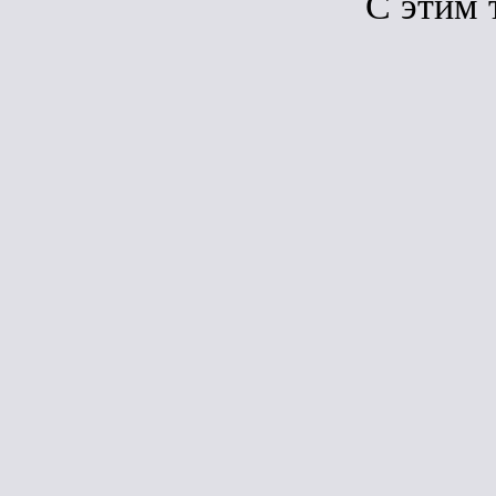
C этим 
Сравн
НОВИНКА
Гибкая череп
(ТН) ШИНГЛ
Фазенда (Сер
4D4X21-0710
(2,6м2 уп.)
Под зака