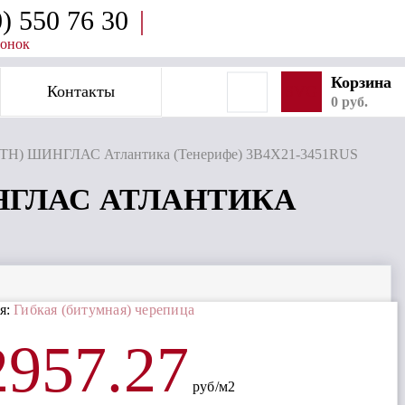
0) 550 76 30
|
вонок
Корзина
Контакты
SVG
0 руб.
 (ТН) ШИНГЛАС Атлантика (Тенерифе) 3B4X21-3451RUS
ШИНГЛАС АТЛАНТИКА
я:
Гибкая (битумная) черепица
2957.27
руб/м2