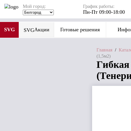
Мой город:
График работы:
Пн-Пт 09:00-18:00
SVG
Акции
Готовые решения
Инфо
SVG
Главная
/
Катал
(1,5м2)
Гибка
(Тенер