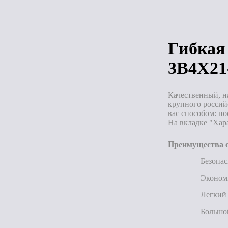
Под зак
Гибкая
3B4X21
Качественный, н
крупного россий
вас способом: п
На вкладке "Хар
Преимущества с
Безопас
Эконом
Легкий 
Большой