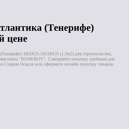
Под заказ
Под заказ
лантика (Тенерифе)
й цене
Тенерифе) 3B4X21-3451RUS (1,5м2) для строительства,
ет-магазина "ROSKROV". Совершите покупку удобным для
е и Старом Осколе или оформите онлайн покупку товаров.