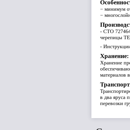
Особеннос
− минимум о
− многослой
Производс
- СТО 72746
черепицы 
- Инструкц
Хранение:
Хранение пр
обеспечивающ
материалов в
Транспорт
Транспортиро
в два яруса 
перевозки гр