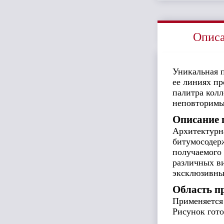
Опис
Уникальная п
ее линиях п
палитра колл
неповторимы
Описание 
Архитектур
битумосодер
получаемого
различных в
эксклюзивны
Область п
Применяется 
Рисунок гот