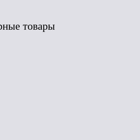
рные товары
авнить
Сравнить
Сравнить
ЛИДЕР ПРОДАЖ
ЛИДЕР ПРОДАЖ
пица
Гибкая черепица
Финская
ЛАС
(ТН) ШИНГЛАС
черепица Соната
ама)
Кантри (Аризона)
(коричневый)
0RUS
4D4X21-3411RUS
6S4X21-3620RUS
)
2,6м2 уп.)
(3м2 уп.)