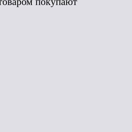
товаром покупают
ить
Сравнить
Сравнить
НОВИНКА
Ендовный ковер
ица
ШИНГЛАС
АС
Гибкая черепица
(коричневый)
ый)
(ТН) ШИНГЛАС
1E6E21-0505RUS
RUS
Оптима Соната
(10м2)
(зеленый)
6S4X21-0703RUS
(3м2 уп)
Под заказ
з
Под заказ