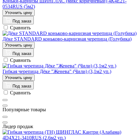
Коньки-карнизы ШИНГЛАС (микс коричневый) 4К4Е21-
0534RUS (5м2)
Под заказ
Сравнить
Дёке STANDARD коньково-карнизная черепица (Голубика)
Под заказ
Сравнить
Гибкая черепица Дёке "Женева" (Чили) (3,1м2 уп.)
Под заказ
Сравнить
Популярные товары
Лидер продаж