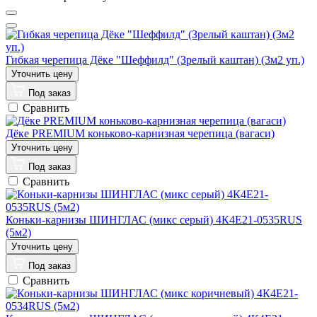
Гибкая черепица Дёке "Шеффилд" (Зрелый каштан) (3м2 уп.)
Под заказ
Сравнить
Дёке PREMIUM коньково-карнизная черепица (вагаси)
Под заказ
Сравнить
Коньки-карнизы ШИНГЛАС (микс серый) 4К4Е21-0535RUS
(5м2)
Под заказ
Сравнить