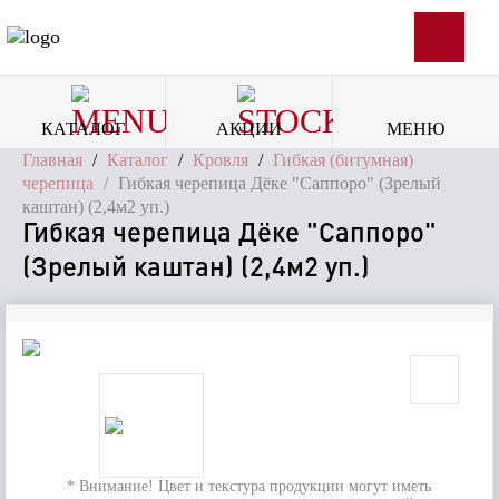
SVG
КАТАЛОГ
АКЦИИ
МЕНЮ
Главная
/
Каталог
/
Кровля
/
Гибкая (битумная)
черепица
/
Гибкая черепица Дёке "Саппоро" (Зрелый
каштан) (2,4м2 уп.)
Гибкая черепица Дёке "Саппоро"
(Зрелый каштан) (2,4м2 уп.)
* Внимание! Цвет и текстура продукции могут иметь