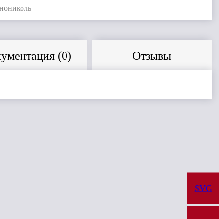
нониколь
ументация (
0
)
Отзывы
Сравнить
Сравнить
SVG
Ендовный ковер
Финская
Гибкая 