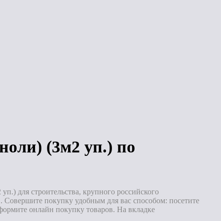
Гибкая черепица
Гибкая черепица
(ТН) ШИНГЛАС
(ТН) ШИНГЛАС
Вестерн (Каньон)
Кантри (Мичиган)
2S4X21-3429RUS
4D4X21-3413RUS
(1,5 м2 уп.)
(2,6м2 уп.)
Под заказ
Под заказ
оли) (3м2 уп.) по
уп.) для строительства, крупного российского
 Совершите покупку удобным для вас способом: посетите
формите онлайн покупку товаров. На вкладке