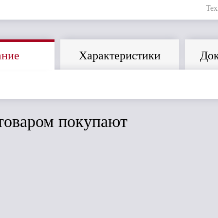
Тех
ание
Характеристики
Док
товаром покупают
ить
Сравнить
Сравнить
Ендовный ковёр
ШИНГЛАС
(бордо) 1E6E21-
0511RUS (10м2)