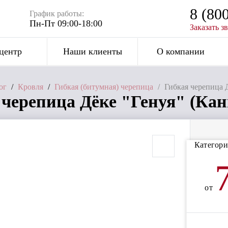
8 (80
График работы:
Пн-Пт 09:00-18:00
Заказать з
центр
Наши клиенты
О компании
ог
/
Кровля
/
Гибкая (битумная) черепица
/
Гибкая черепица Д
черепица Дёке "Генуя" (Канн
Категори
от