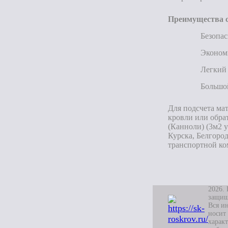
Преимущества с
Безопас
Эконом
Легкий 
Большой
Для подсчета ма
кровли или обра
(Канноли) (3м2 
Курска, Белгоро
транспортной ко
2026. 
защи
Вся и
носит
характ