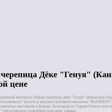
пица
Гибкая черепица
Финская
ЛАС
(ТН) ШИНГЛАС
черепица Соната
ама)
Кантри (Аризона)
(коричневый)
0RUS
4D4X21-3411RUS
6S4X21-3620RUS
)
2,6м2 уп.)
(3м2 уп.)
аз
Под заказ
Под заказ
черепица Дёке "Генуя" (Канн
ой цене
адежный материал Гибкая черепица Дёке "Генуя" (Канноли) (3м2 
Технониколь" купить в каталоге интернет-магазина "ROSKROV".
озничных магазинов в Курске, Белгороде и Старом Осколе или о
" представлено подробное описание товара.