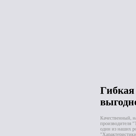
Гибкая чере
(ТН) ШИНГ
Кантри (Алаб
4D4X21-341
(2,6м2 уп.
Под зак
Гибкая 
выгодн
Качественный, н
производителя "
один из наших р
"Характеристики