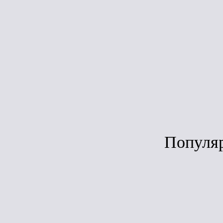
черепица Сон
(красный)
6S4X21-3621
(3м2 уп.)
Под зака
Популя
Ср
ЛИДЕР ПРОДАЖ