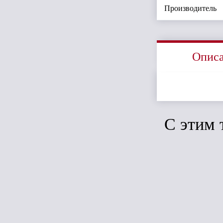
Производитель
Опис
C этим 
Сравн
Финская