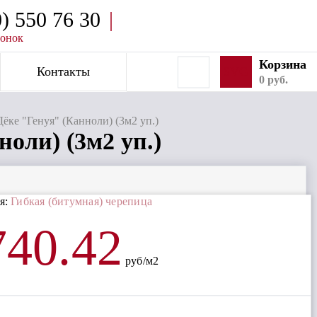
0) 550 76 30
|
вонок
Корзина
Контакты
SVG
0 руб.
ёке "Генуя" (Канноли) (3м2 уп.)
оли) (3м2 уп.)
я:
Гибкая (битумная) черепица
740.42
руб/м2