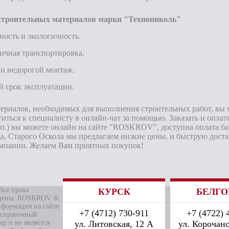
троительных материалов марки "Технониколь"
ность и экологичность.
ичная транспортировка.
и недорогой монтаж.
 срок эксплуатации.
териалов, необходимых для выполнения строительных работ, вы 
титься к специалисту в онлайн-чат за помощью. Заказать и опла
уп.) вы можете онлайн на сайте "ROSKROV", доступна оплата ба
да, Старого Оскола мы предлагаем низкие цены, и быструю дост
мпании. Желаем Вам приятных покупок!
Все права
КУРСК
БЕЛГО
щены. ROSKROV ®.
нформация на сайте
+7 (4712) 730-911
+7 (4722) 
 справочный
ер и не является
ул. Литовская, 12 А
ул. Корочанс