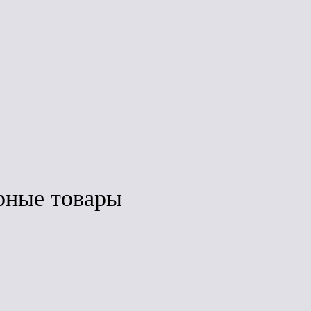
ата
Гибкая черепица
(ТН) ШИНГЛАС
RUS
Вестерн (Каньон)
Под заказ
2S4X21-3429RUS
(1,5 м2 уп.)
з
Под заказ
рные товары
авнить
Сравнить
Сравнить
ЛИДЕР ПРОДАЖ
ЛИДЕР ПРОДАЖ