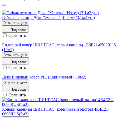
Гибкая черепица Дёке "Женева" (Изюм) (3,1м2 уп.)
Под заказ
Сравнить
Ендовный ковёр ШИНГЛАС (серый камень) 1E6E21-0502RUS
(10м2)
Под заказ
Сравнить
Дёке Ендовый ковер PIE (Коричневый) (10м2)
Под заказ
Сравнить
Коньки-карнизы ШИНГЛАС (коричневый экстра) 4К4Е21-
0696RUS(5м2)