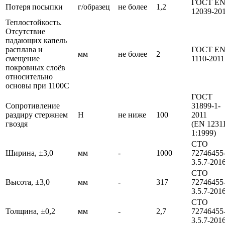
ГОСТ E
Потеря посыпки
г/образец
не более
1,2
12039-20
Теплостойкость.
Отсутствие
падающих капель
расплава и
ГОСТ E
мм
не более
2
смещение
1110-2011
покровных слоёв
относительно
основы при 1100С
ГОСТ
Сопротивление
31899-1-
раздиру стержнем
Н
не ниже
100
2011
гвоздя
(EN 1231
1:1999)
СТО
Ширина, ±3,0
мм
-
1000
72746455
3.5.7-201
СТО
Высота, ±3,0
мм
-
317
72746455
3.5.7-201
СТО
Толщина, ±0,2
мм
-
2,7
72746455
3.5.7-201