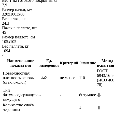
Вес 1 м2 готового покрытия, кг
7,9
Размер пачки, мм
320х1003х60
Вес пачки, кг
24,3
Пачек в паллете, шт
45
Размер паллета, см
105х105
Вес паллета, кг
1094
<
Наименование
Ед.
Метод
Критерий
Значение
показателя
измерения
испытан
ГОСТ
Поверхностная
6943.16-9
плотность основы
г/м2
не менее
110
(ИСО 460
(стеклохолст)
78)
Тип
битумосодержащего
-
-
битумное
-||-
вяжущего
Количество слоёв
-
-
1
-||-
черепицы