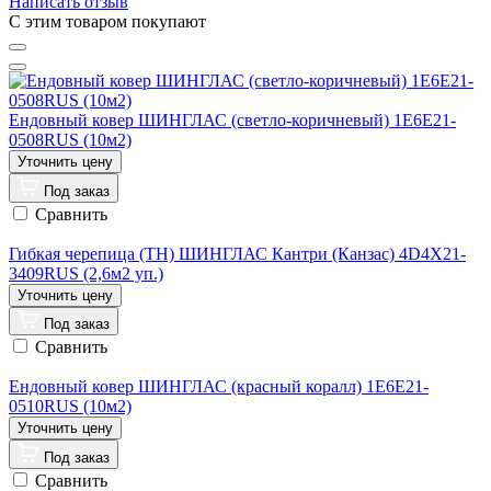
Написать отзыв
C этим товаром покупают
Ендовный ковер ШИНГЛАС (светло-коричневый) 1E6E21-
0508RUS (10м2)
Под заказ
Сравнить
Гибкая черепица (ТН) ШИНГЛАС Кантри (Канзас) 4D4X21-
3409RUS (2,6м2 уп.)
Под заказ
Сравнить
Ендовный ковер ШИНГЛАС (красный коралл) 1E6E21-
0510RUS (10м2)
Под заказ
Сравнить