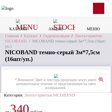
SVG
КАТАЛОГ
АКЦИИ
МЕНЮ
Главная
/
Каталог
/
Гидроизоляция
/
Лента-герметик
NICOBAND
/
NICOBAND темно-серый 3м*7,5см (16шт/
уп.)
NICOBAND темно-серый 3м*7,5см
(16шт/уп.)
* Внимание! Цвет и текстура продукции могут иметь
незначительное отличие от представленных на сайте
изображений.
Категория:
Лента-герметик NICOBAND
340
от
руб/шт